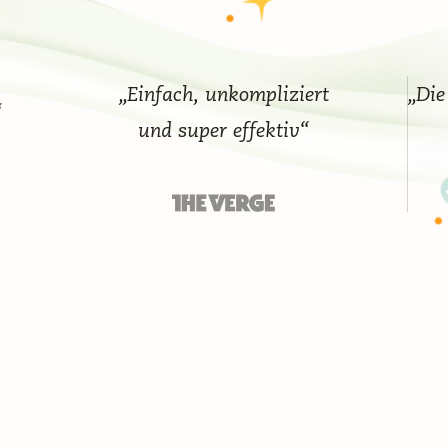
„Einfach, unkompliziert
„Die be
und super effektiv“
a