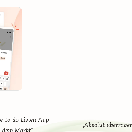
te To-do-Listen-App
„Absolut überrage
f dem Markt“