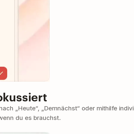
okussiert
ch „Heute“, „Demnächst“ oder mithilfe individu
wenn du es brauchst.