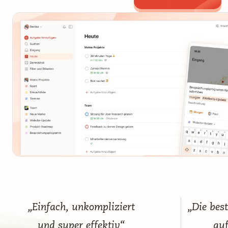
„Einfach, unkompliziert
„Die bes
und super effektiv“
au