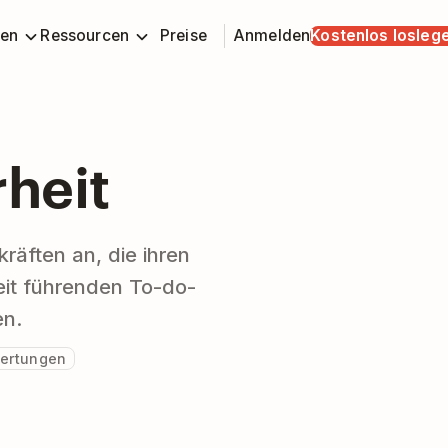
en
Ressourcen
Preise
Anmelden
Kostenlos losleg
rheit
räften an, die ihren
eit führenden To-do-
en.
ertungen