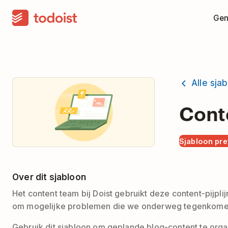
Gem
Alle sja
Conte
Sjabloon pr
Over dit sjabloon
Het content team bij Doist gebruikt deze content-pijpli
om mogelijke problemen die we onderweg tegenkomen
Gebruik dit sjabloon om geplande blog-content te orga