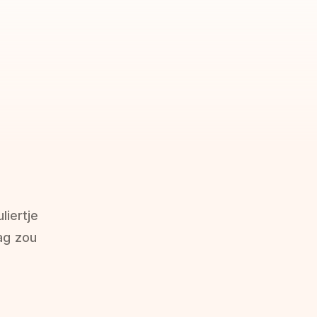
liertje
aag zou