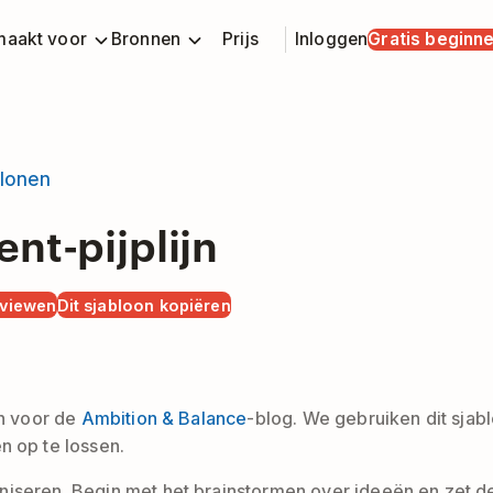
aakt voor
Bronnen
Prijs
Inloggen
Gratis beginn
blonen
nt-pijplijn
eviewen
Dit sjabloon kopiëren
jn voor de
Ambition & Balance
-blog. We gebruiken dit sjab
 op te lossen.
niseren. Begin met het brainstormen over ideeën en zet de