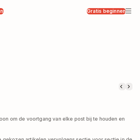
en
Gratis beginnen
loon om de voortgang van elke post bij te houden en
 gekozen artikelen vervolgens sectie voor sectie in de