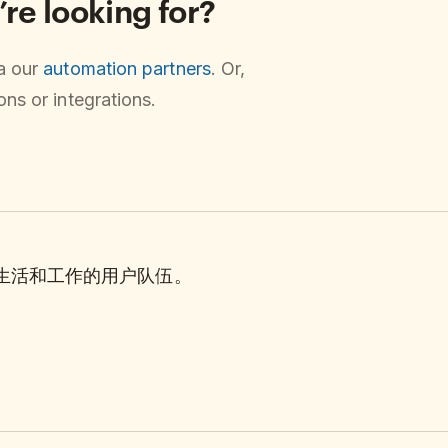
’re looking for?
ia our
automation partners
. Or,
ns or integrations.
理生活和工作的用户队伍。