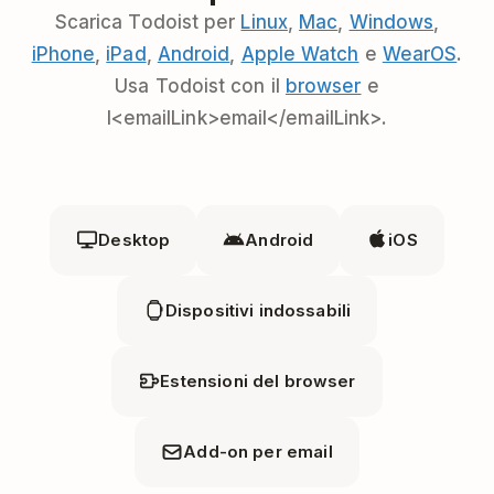
Scarica Todoist per
Linux
,
Mac
,
Windows
,
iPhone
,
iPad
,
Android
,
Apple Watch
e
WearOS
.
Usa Todoist con il
browser
e
l<emailLink>email</emailLink>.
Desktop
Android
iOS
Dispositivi indossabili
Estensioni del browser
Add-on per email