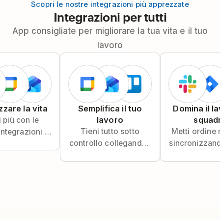
Scopri le nostre integrazioni più apprezzate
Integrazioni per tutti
App consigliate per migliorare la tua vita e il tuo
lavoro
zare la vita
Semplifica il tuo
Domina il la
lavoro
squad
i più con le
Tieni tutto sotto
Metti ordine 
integrazioni di
controllo collegando i
sincronizzand
ist per la
tuoi strumenti di
messaggi e a
vità personale.
lavoro a Todoist.
con Todo