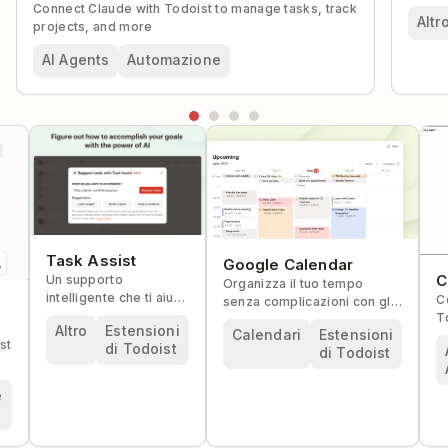
Connect Claude with Todoist to manage tasks, track
Altr
projects, and more
AI Agents
Automazione
Task Assist
Google Calendar
C
Un supporto
Organizza il tuo tempo
intelligente che ti aiuta
C
senza complicazioni con gli
r
a trasformare i tuoi
T
eventi di Google Calendar e
Altro
Estensioni
obiettivi in realtà.
Calendari
Estensioni
p
le attività di Todoist, tutto in
st
di Todoist
di Todoist
m
un unico posto.
e