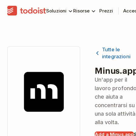
Soluzioni
Risorse
Prezzi
Acce
Tutte le
integrazioni
Minus.ap
Un'app per il
lavoro profond
che aiuta a
concentrarsi su
una sola attività
alla volta.
Add a Minus.app