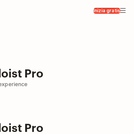
Inizia gratis
oist Pro
 experience
oist Pro