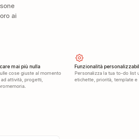
rsone
oro ai
care mai più nulla
Funzionalità personalizzabil
sulle cose giuste al momento
Personalizza la tua to-do list u
ad attività, progetti,
etichette, priorità, template e
promemoria.