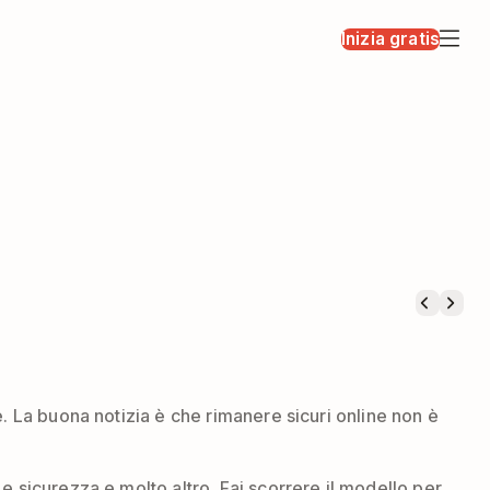
Inizia gratis
. La buona notizia è che rimanere sicuri online non è
e sicurezza e molto altro. Fai scorrere il modello per