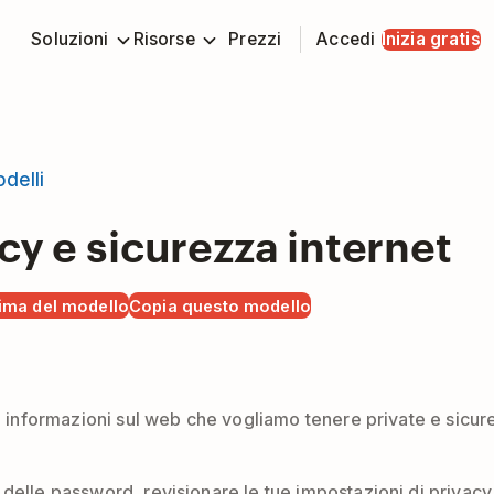
Soluzioni
Risorse
Prezzi
Accedi
Inizia gratis
odelli
cy e sicurezza internet
rima del modello
Copia questo modello
di informazioni sul web che vogliamo tenere private e sicure
delle password, revisionare le tue impostazioni di privacy 