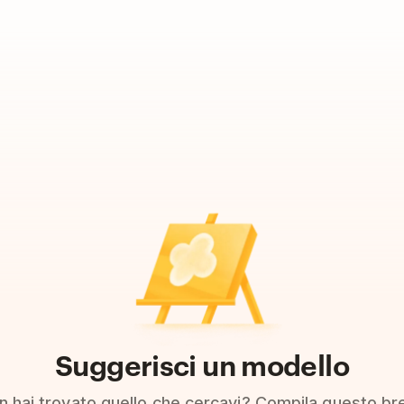
Suggerisci un modello
n hai trovato quello che cercavi? Compila questo br