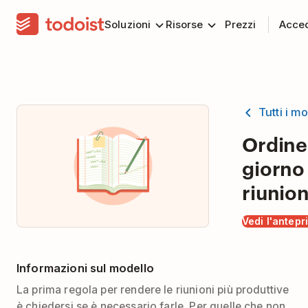
Soluzioni
Risorse
Prezzi
Acce
Tutti i mo
Ordine
giorno
riunio
Vedi l'antepr
Informazioni sul modello
La prima regola per rendere le riunioni più produttive
è chiedersi se è necessario farle. Per quelle che non