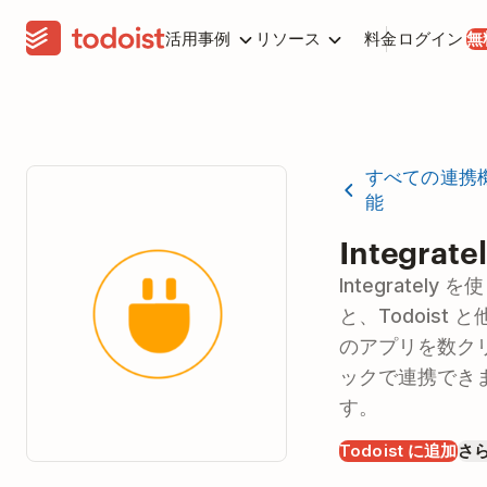
活用事例
リソース
料金
ログイン
無
すべての連携
能
Integrate
Integrately を
と、Todoist と
のアプリを数ク
ックで連携でき
す。
Todoist に追加
さ