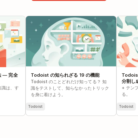
 ― 完全ガイ
Todoist の知られざる 19 の機能
Todoi
し成功させ
Todoist の知られざる 19 の機能
法 ― 完全
Todo
分割し成
Todoist のことどれだけ知ってる？ 知
な知識は、す
+ テ
識をテストして、知らなかったトリック
る。
を身に着けよう。
Todoist
Todoist