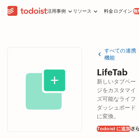
活用事例
リソース
料金
ログイン
無
すべての連携
機能
LifeTab
新しいタブペー
ジをカスタマイ
ズ可能なライフ
ダッシュボード
に変換。
Todoist に追加
さ