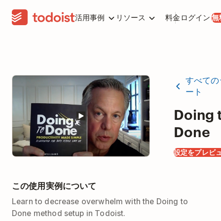
活用事例
リソース
料金
ログイン
無
すべての
ート
Doing 
Done
設定をプレビ
この使用実例について
Learn to decrease overwhelm with the Doing to
Done method setup in Todoist.