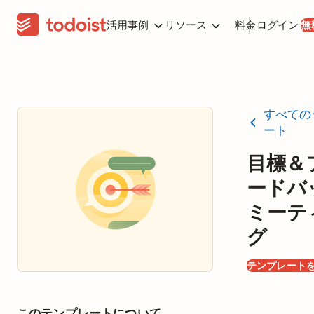
活用事例
リソース
料金
ログイン
無
すべての
ート
目標＆
ードバ
ミーテ
グ
テンプレート
このテンプレートについて