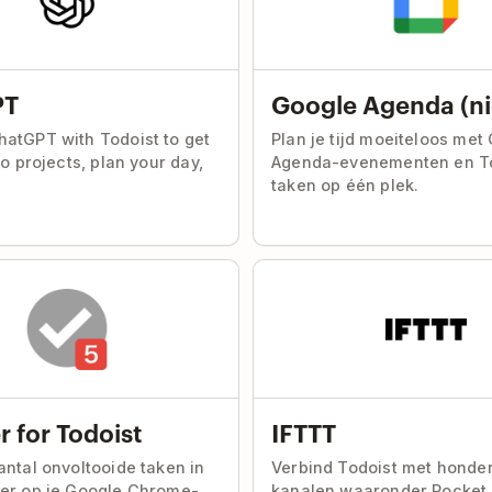
PT
Google Agenda (n
atGPT with Todoist to get
Plan je tijd moeiteloos met
to projects, plan your day,
Agenda-evenementen en To
taken op één plek.
 for Todoist
IFTTT
antal onvoltooide taken in
Verbind Todoist met honde
er op je Google Chrome-
kanalen waaronder Pocket,