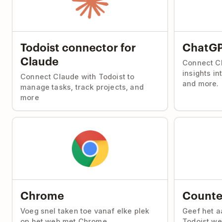
Todoist connector for
ChatG
Claude
Connect Ch
insights in
Connect Claude with Todoist to
and more.
manage tasks, track projects, and
more
Chrome
Counter
Voeg snel taken toe vanaf elke plek
Geef het a
op het web met Chrome.
Todoist we