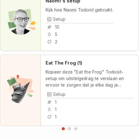
Naomi's setup
Kijk hoe Naomi Todoist gebruikt.
Setup
10
5
2
Eat The Frog (1)
Kopieer deze "Eat the Frog" Todoist-
setup om uitstelgedrag te verslaan en
ervoor te zorgen dat je elke dag je
belangrijkste taak uitvoert.
Setup
1
1
1