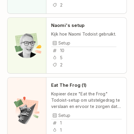
2
Naomi's setup
Kijk hoe Naomi Todoist gebruikt.
Setup
10
5
2
Eat The Frog (1)
Kopieer deze "Eat the Frog"
Todoist-setup om uitstelgedrag te
verslaan en ervoor te zorgen dat
je elke dag je belangrijkste taak
Setup
uitvoert.
1
1