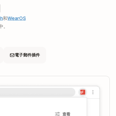
用
ch
和
WearOS
中。
電子郵件插件