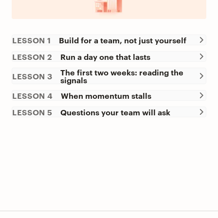
LESSON 1
Build for a team, not just yourself
LESSON 2
Run a day one that lasts
The first two weeks: reading the
LESSON 3
signals
LESSON 4
When momentum stalls
LESSON 5
Questions your team will ask