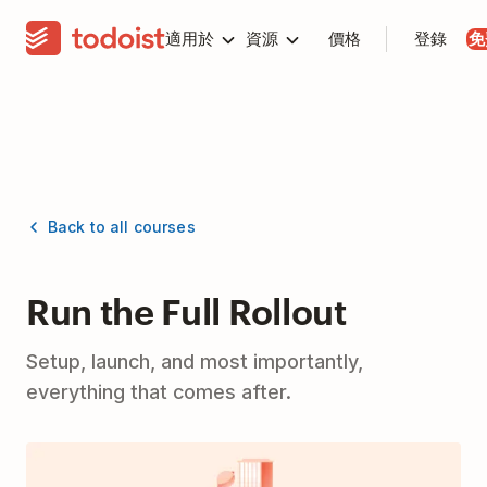
適用於
資源
價格
登錄
免
Back to all courses
Run the Full Rollout
Setup, launch, and most importantly,
everything that comes after.