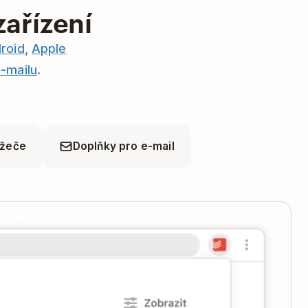
ařízení
roid
,
Apple
-mailu
.
ížeče
Doplňky pro e-mail