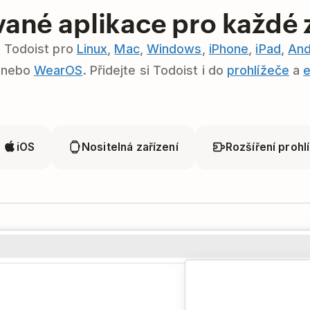
ané aplikace pro každé z
i Todoist pro
Linux
,
Mac
,
Windows
,
iPhone
,
iPad
,
And
nebo
WearOS
. Přidejte si Todoist i do
prohlížeče
a
e
iOS
Nositelná zařízení
Rozšíření prohl