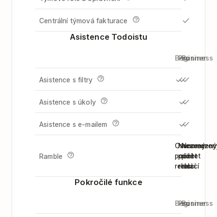
Centrální týmová fakturace
Asistence Todoistu
Beginner
Pro
Business
Asistence s filtry
Asistence s úkoly
Asistence s e-mailem
Omezený
Neomezený
Neomezen
počet
počet
počet
Ramble
relací
relací
relací
Pokročilé funkce
Beginner
Pro
Business