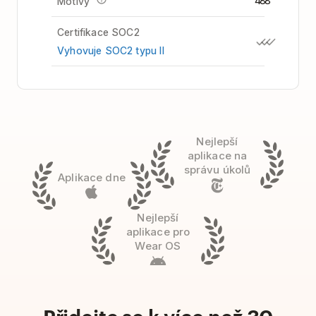
4
8
8
Motivy
Certifikace SOC2
Vyhovuje SOC2 typu II
Nejlepší
aplikace na
správu úkolů
Aplikace dne
Nejlepší
aplikace pro
Wear OS