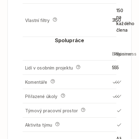
150
na
3
150
Vlastní filtry
každého
člena
Spolupráce
Beginner
Pro
Business
5
5
5
Lidí v osobním projektu
Komentáře
Přiřazené úkoly
Týmový pracovní prostor
Aktivita týmu
Až