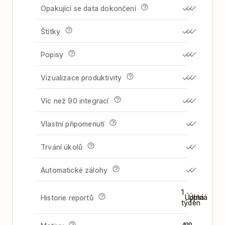
Opakující se data dokončení
Štítky
Popisy
Vizualizace produktivity
Víc než 90 integrací
Vlastní připomenutí
Trvání úkolů
Automatické zálohy
1
Úplná
Úplná
Historie reportů
týden