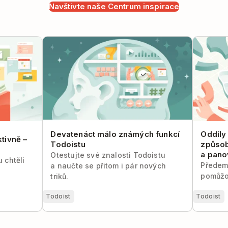
Navštivte naše Centrum inspirace
ně –
Devatenáct málo známých funkcí
Oddíly v
Todoistu
jak rozdě
Devatenáct málo známých funkcí
Oddíly
tivně –
Todoistu
způsob
a pano
Otestujte své znalosti Todoistu
 chtěli
Předem
a naučte se přitom i pár nových
pomůžo
triků.
Todoist
Todoist