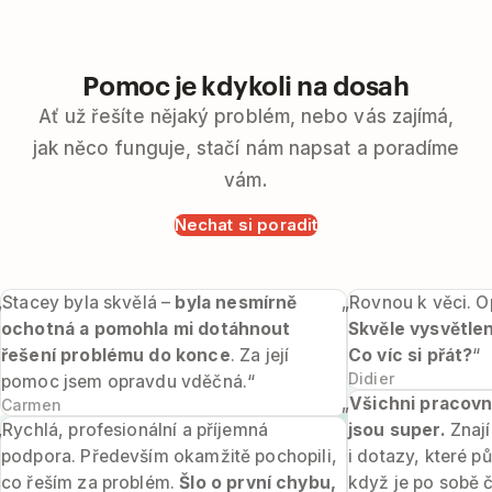
Pomoc je kdykoli na dosah
Ať už řešíte nějaký problém, nebo vás zajímá,
jak něco funguje, stačí nám napsat a poradíme
vám.
Nechat si poradit
„Stacey byla skvělá –
byla nesmírně
„Rovnou k věci. O
ochotná a pomohla mi dotáhnout
Skvěle vysvětle
řešení problému do konce
. Za její
Co víc si přát?
“
Didier
pomoc jsem opravdu vděčná.“
„
Všichni pracovn
Carmen
„Rychlá, profesionální a příjemná
jsou super.
Znají
podpora. Především okamžitě pochopili,
i dotazy, které p
co řeším za problém.
Šlo o první chybu,
když je po sobě č