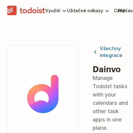
Využití
Užitečné odkazy
Ceny
Přihlás
Všechny
integrace
Dainvo
Manage
Todoist tasks
with your
calendars and
other task
apps in one
place.