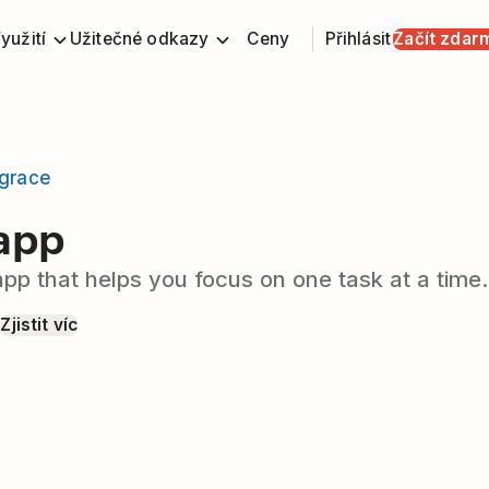
yužití
Užitečné odkazy
Ceny
Přihlásit
Začít zdar
egrace
app
pp that helps you focus on one task at a time.
p
Zjistit víc