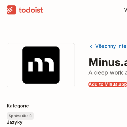
V
Všechny int
Minus.
A deep work a
Add to Minus.ap
Kategorie
Správa úkolů
Jazyky