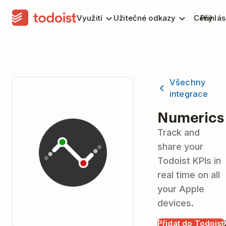
Využití
Užitečné odkazy
Ceny
Přihlás
Všechny
integrace
Numerics
Track and
share your
Todoist KPIs in
real time on all
your Apple
devices.
Přidat do Todoist