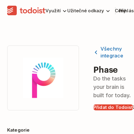
Využití
Užitečné odkazy
Ceny
Přihlás
Všechny
integrace
Phase
Do the tasks
your brain is
built for today.
Přidat do Todoist
Kategorie