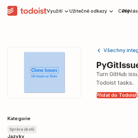
Využití
Užitečné odkazy
Ceny
Přihlás
Všechny inte
PyGitIssu
Turn GitHub iss
Todoist tasks.
Přidat do Todoist
Kategorie
Správa úkolů
Jazyky