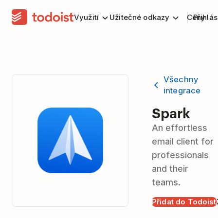
Využití
Užitečné odkazy
Ceny
Přihlás
Všechny
integrace
Spark
An effortless
email client for
professionals
and their
teams.
Přidat do Todoist