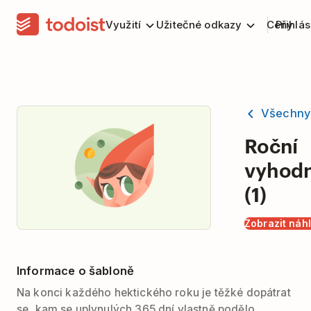
Využití
Užitečné odkazy
Ceny
Přihlás
Všechny
Roční
vyhod
(1)
Zobrazit náh
Informace o šabloně
Na konci každého hektického roku je těžké dopátrat
se, kam se uplynulých 365 dní vlastně podělo.