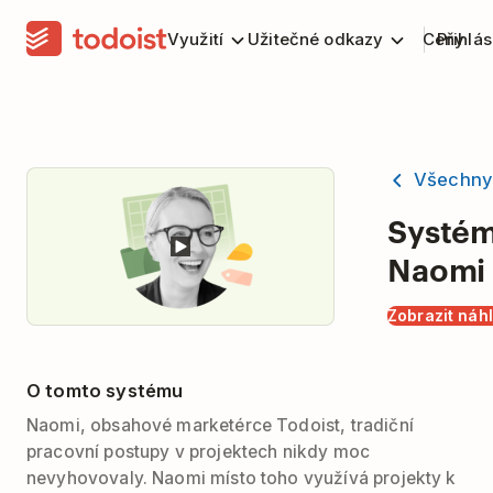
Využití
Užitečné odkazy
Ceny
Přihlás
Všechny
Systé
Naomi
Zobrazit náh
O tomto systému
Naomi, obsahové marketérce Todoist, tradiční
pracovní postupy v projektech nikdy moc
nevyhovovaly. Naomi místo toho využívá projekty k