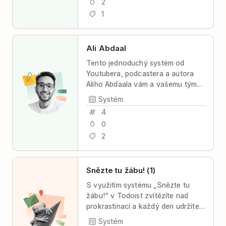
2
1
Ali Abdaal
Tento jednoduchý systém od
Youtubera, podcastera a autora
Aliho Abdaala vám a vašemu týmu
dopomůže ke koordinované a
Systém
produktivní práci s minimem stresu
4
a s maximální transparentností pro
0
tým.
2
Snězte tu žábu! (1)
S využitím systému „Snězte tu
žábu!“ v Todoist zvítězíte nad
prokrastinací a každý den udržíte
soustředění na to nejdůležitější.
Systém