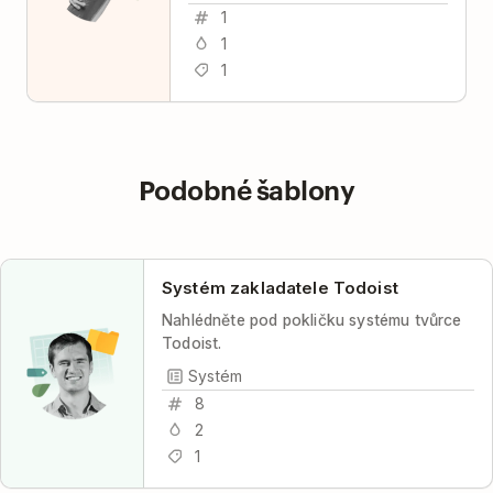
1
1
1
Podobné šablony
Systém zakladatele Todoist
Nahlédněte pod pokličku systému tvůrce
Todoist.
Systém
8
2
1