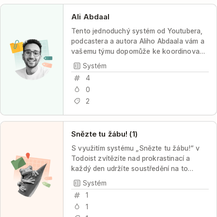
Ali Abdaal
Tento jednoduchý systém od Youtubera,
podcastera a autora Aliho Abdaala vám a
vašemu týmu dopomůže ke koordinované
a produktivní práci s minimem stresu a s
Systém
maximální transparentností pro tým.
4
0
2
Snězte tu žábu! (1)
S využitím systému „Snězte tu žábu!“ v
Todoist zvítězíte nad prokrastinací a
každý den udržíte soustředění na to
nejdůležitější.
Systém
1
1