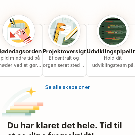
ødedagsorden
Projektoversigt
Udviklingspipeli
pild mindre tid på
Et centralt og
Hold dit
øder ved at gøre
organiseret sted til
udviklingsteam på
dem effektive og
at holde styr på
rette kurs med en ag
handlingsrettede.
hvert trin i dit
Kanban-arbejdsgang
Se alle skabeloner
teamprojekt.
Du har klaret det hele. Tid til