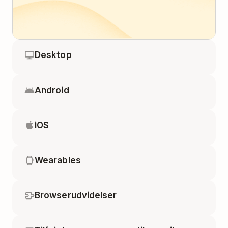
Desktop
Android
iOS
Wearables
Browserudvidelser