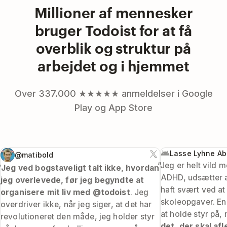
Millioner af mennesker
bruger Todoist for at få
overblik og struktur på
arbejdet og i hjemmet
Over 337.000 ★★★★★ anmeldelser i Google
Play og App Store
Lasse Lyhne Ab
@matibold
“Jeg er helt vild 
”
Jeg ved bogstaveligt talt ikke, hvordan
ADHD, udsætter al
jeg overlevede, før jeg begyndte at
haft svært ved at
organisere mit liv med @todoist
. Jeg
skoleopgaver. En
overdriver ikke, når jeg siger, at det har
at holde styr på
revolutioneret den måde, jeg holder styr
det, der skal afl