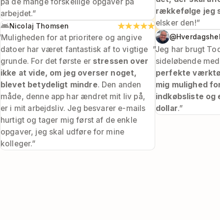
på de mange forskellige opgaver på
rækkefølge jeg 
arbejdet.”
elsker den!”
★★★★★
Nicolaj Thomsen
@Hverdagshel
”Muligheden for at prioritere og angive
datoer har været fantastisk af to vigtige
”Jeg har brugt Tod
grunde. For det første er
stressen over
sideløbende me
ikke at vide, om jeg overser noget,
perfekte værktøj
blevet betydeligt mindre
. Den anden
mig mulighed for
måde, denne app har ændret mit liv på,
indkøbsliste og et
er i mit arbejdsliv. Jeg besvarer e-mails
dollar
.”
hurtigt og tager mig først af de enkle
opgaver, jeg skal udføre for mine
kolleger.”