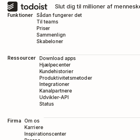
Slut dig til millioner af mennes
Funktioner
Sådan fungerer det
Til teams
Priser
Sammenlign
Skabeloner
Ressourcer
Download apps
Hjælpecenter
Kundehistorier
Produktivitetsmetoder
Integrationer
Kanalpartnere
Udvikler-API
Status
Firma
Om os
Karriere
Inspirationscenter