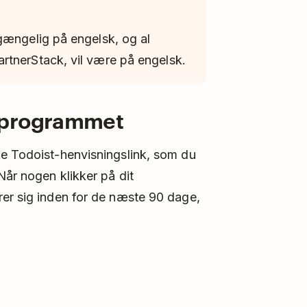
gængelig på engelsk, og al
rtnerStack, vil være på engelsk.
rprogrammet
ke Todoist-henvisningslink, som du
Når nogen klikker på dit
rer sig inden for de næste 90 dage,