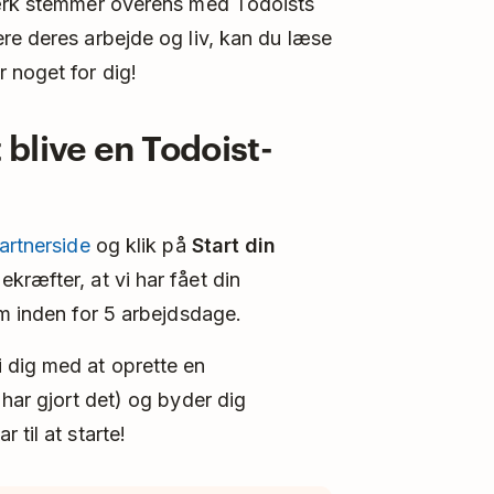
værk stemmer overens med Todoists
re deres arbejde og liv, kan du læse
 noget for dig!
blive en Todoist-
artnerside
og klik på
Start din
kræfter, at vi har fået din
am inden for 5 arbejdsdage.
 dig med at oprette en
 har gjort det) og byder dig
 til at starte!