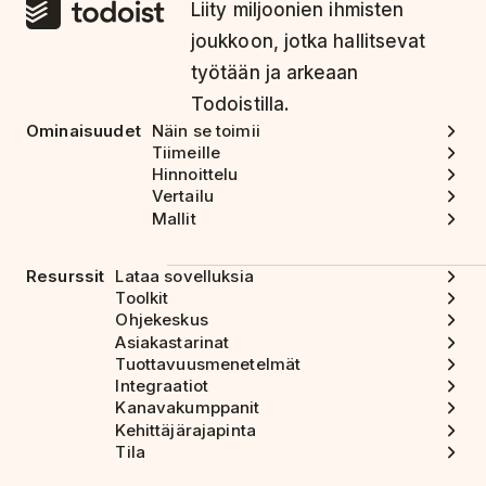
Liity miljoonien ihmisten
joukkoon, jotka hallitsevat
työtään ja arkeaan
Todoistilla.
Ominaisuudet
Näin se toimii
Tiimeille
Hinnoittelu
Vertailu
Mallit
Resurssit
Lataa sovelluksia
Toolkit
Ohjekeskus
Asiakastarinat
Tuottavuusmenetelmät
Integraatiot
Kanavakumppanit
Kehittäjärajapinta
Tila