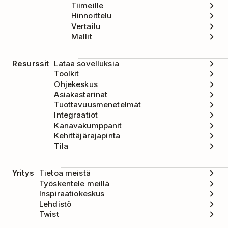
Tiimeille
Hinnoittelu
Vertailu
Mallit
Resurssit
Lataa sovelluksia
Toolkit
Ohjekeskus
Asiakastarinat
Tuottavuusmenetelmät
Integraatiot
Kanavakumppanit
Kehittäjärajapinta
Tila
Yritys
Tietoa meistä
Työskentele meillä
Inspiraatiokeskus
Lehdistö
Twist