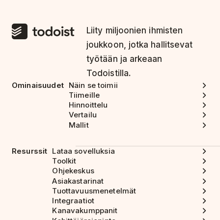
Liity miljoonien ihmisten
joukkoon, jotka hallitsevat
työtään ja arkeaan
Todoistilla.
Ominaisuudet
Näin se toimii
Tiimeille
Hinnoittelu
Vertailu
Mallit
Resurssit
Lataa sovelluksia
Toolkit
Ohjekeskus
Asiakastarinat
Tuottavuusmenetelmät
Integraatiot
Kanavakumppanit