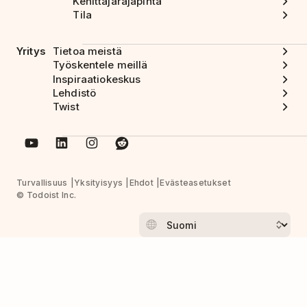
Kehittäjärajapinta
Tila
Yritys
Tietoa meistä
Työskentele meillä
Inspiraatiokeskus
Lehdistö
Twist
Turvallisuus
Yksityisyys
Ehdot
Evästeasetukset
© Todoist Inc.