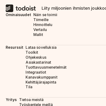
Liity miljoonien ihmisten joukkoo
Ominaisuudet
Näin se toimii
Tiimeille
Hinnoittelu
Vertailu
Mallit
Resurssit
Lataa sovelluksia
Toolkit
Ohjekeskus
Asiakastarinat
Tuottavuusmenetelmät
Integraatiot
Kanavakumppanit
Kehittäjärajapinta
Tila
Yritys
Tietoa meistä
Työskentele meillä