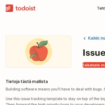
Teht
Kaikki ma
Issu
Esikatsele ma
Tietoja tästä mallista
Building software means you’ll have to deal with bugs. 
Use this issue tracking template to stay on top of the b
Then forward the high priority bugs to your developers.