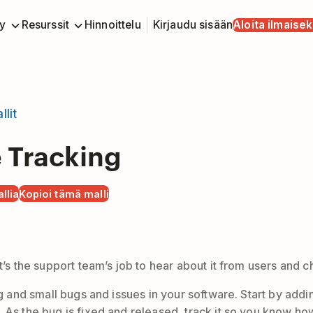
y
Resurssit
Hinnoittelu
Kirjaudu sisään
Aloita ilmaisek
llit
e Tracking
llia
Kopioi tämä malli
It’s the support team’s job to hear about it from users and 
ig and small bugs and issues in your software. Start by addi
 As the bug is fixed and released, track it so you know how