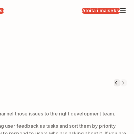
si
Aloita ilmaiseksi
channel those issues to the right development team.
ng user feedback as tasks and sort them by priority.
 to respond to users who are asking about it. If you are