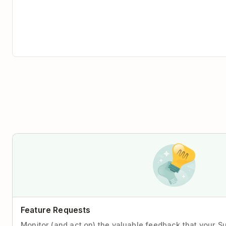
Feature Requests
Monitor (and act on) the valuable feedback that your S