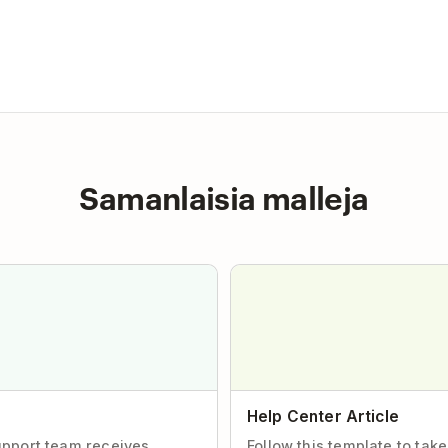
Samanlaisia malleja
Help Center Article
upport team receives.
Follow this template to take