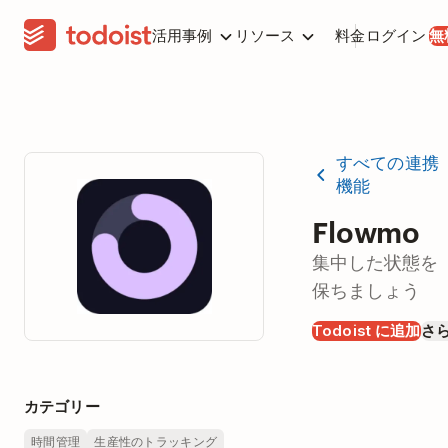
活用事例
リソース
料金
ログイン
無
すべての連携
機能
Flowmo
集中した状態を
保ちましょう
Todoist に追加
さ
カテゴリー
時間管理
生産性のトラッキング