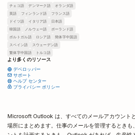
チェコ語
デンマーク語
オランダ語
英語
フィンランド語
フランス語
ドイツ語
イタリア語
日本語
韓国語
ノルウェー語
ポーランド語
ポルトガル語
ロシア語
簡体字中国語
スペイン語
スウェーデン語
繁体字中国語
トルコ語
より多くのリソース
デベロッパー
サポート
ヘルプ センター
プライバシー ポリシー
Microsoft Outlook は、すべてのメールアカウ
場所にまとめます。仕事のメールを管理するときも
ントを計画するときも、Outlook があれば、生産