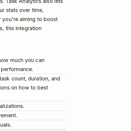
s. Task Analytics also lets
r stats over time,
 you're aiming to boost
, this integration
.
o how much you can
t performance.
task count, duration, and
sions on how to best
alizations.
vement.
uals.