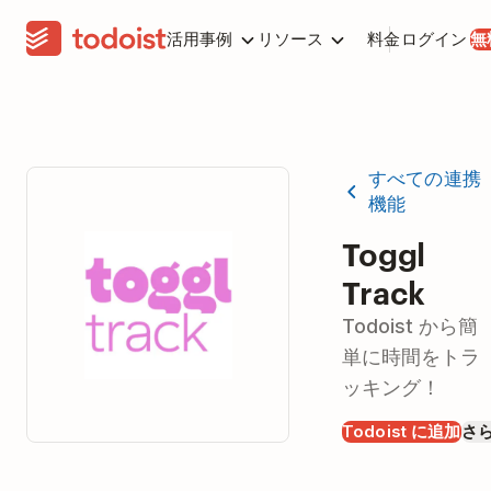
活用事例
リソース
料金
ログイン
無
すべての連携
機能
Toggl
Track
Todoist から簡
単に時間をトラ
ッキング！
Todoist に追加
さ