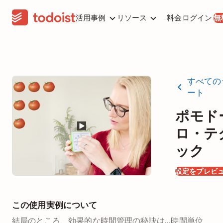
活用事例
リソース
料金
ログイン
無
すべての
ート
ポモド
ロ・テ
ック
設定をプレビ
この使用実例について
結局のところ、効果的な時間管理の秘訣は...時間単位