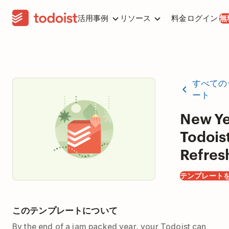
活用事例
リソース
料金
ログイン
無
すべての
ート
New Ye
Todois
Refres
テンプレート
このテンプレートについて
By the end of a jam packed year, your Todoist can