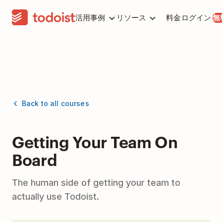
活用事例
リソース
料金
ログイン
無
Back to all courses
Getting Your Team On
Board
The human side of getting your team to
actually use Todoist.