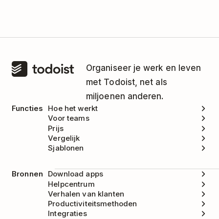
opnieuw gestart.
up-to-date betalingsvoorwaarden.
vragen of bedenkingen hebt.
Dat is waarom je unieke link gebruikers naar de
ontvangt.
Todoist registratie-pagina in een browser zal
leiden.
Organiseer je werk en leven
met Todoist, net als
miljoenen anderen.
Functies
Hoe het werkt
Voor teams
Prijs
Vergelijk
Sjablonen
Bronnen
Download apps
Helpcentrum
Verhalen van klanten
Productiviteitsmethoden
Integraties