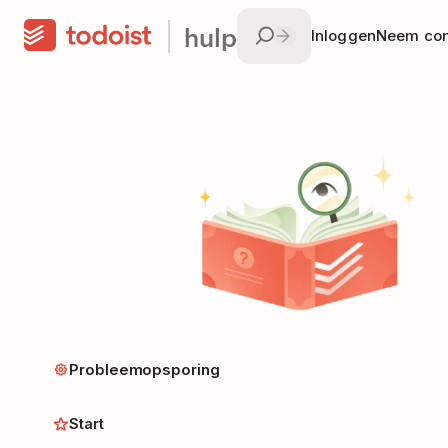
hulp
Inloggen
Neem con
Probleemopsporing
Start