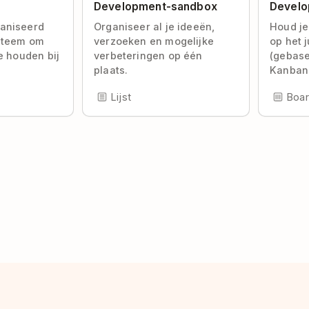
Development-sandbox
Develo
aniseerd
Organiseer al je ideeën,
Houd j
steem om
verzoeken en mogelijke
op het 
e houden bij
verbeteringen op één
(gebas
plaats.
Kanban
Lijst
Boa