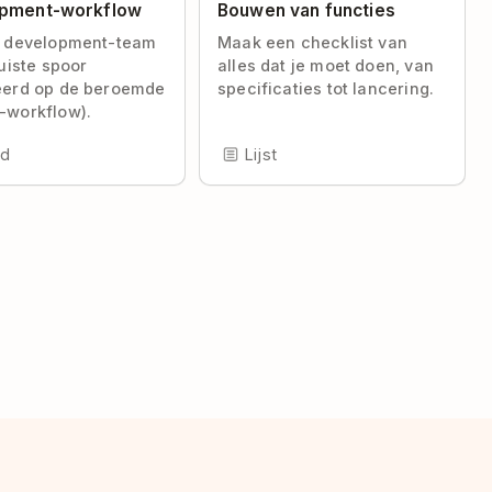
pment-workflow
Bouwen van functies
e development-team
Maak een checklist van
juiste spoor
alles dat je moet doen, van
eerd op de beroemde
specificaties tot lancering.
-workflow).
rd
Lijst