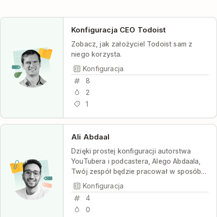
Konfiguracja CEO Todoist
Zobacz, jak założyciel Todoist sam z
niego korzysta.
Konfiguracja
8
2
1
Ali Abdaal
Dzięki prostej konfiguracji autorstwa
YouTubera i podcastera, Alego Abdaala,
Twój zespół będzie pracował w sposób
skoordynowany i produktywny, przy
Konfiguracja
maksymalnej przejrzystości w kwestii
4
zadań i minimalnym stresie.
0