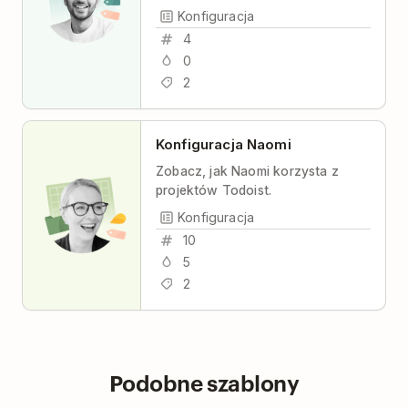
pracował w sposób
Konfiguracja
skoordynowany i produktywny,
4
przy maksymalnej przejrzystości w
0
kwestii zadań i minimalnym stresie.
2
Konfiguracja Naomi
Zobacz, jak Naomi korzysta z
projektów Todoist.
Konfiguracja
10
5
2
Podobne szablony