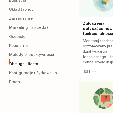
Edukacja
Układ tablicy
Zarządzanie
Zgłoszenia
Marketing i sprzedaż
dotyczące now
funkcjonalnośc
Osobiste
Monitoruj feedba
Popularne
otrzymywany prz
dział wsparcia
Metody produktywności
technicznego – t
cenne źródło inspi
Obsługa klienta
Lista
Konfiguracje użytkownika
Praca