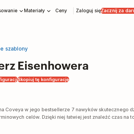
sowanie
Materiały
Ceny
Zaloguj się
Zacznij za da
ie szablony
erz Eisenhowera
iguracji
Skopiuj tę konfigurację
 Coveya w jego bestsellerze 7 nawyków skutecznego dzia
inowych celów. Dzięki niej łatwiej jest znaleźć czas na t