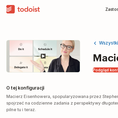
Zasto
Wszystk
Maci
Podgląd konf
O tej konfiguracji
Macierz Eisenhowera, spopularyzowana przez Stephena
spojrzeć na codzienne zadania z perspektywy długoterm
pilne tu i teraz.