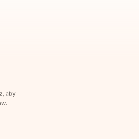
z, aby
ów.