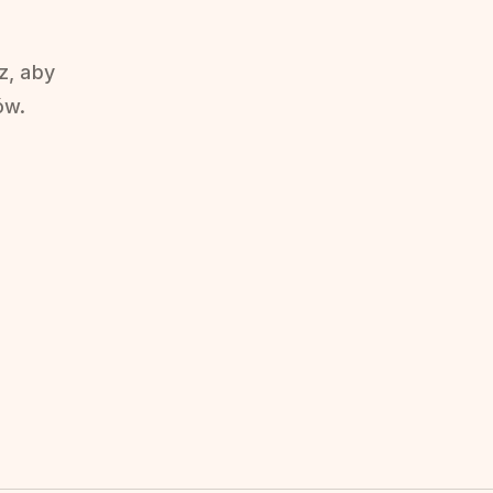
z, aby
ów.