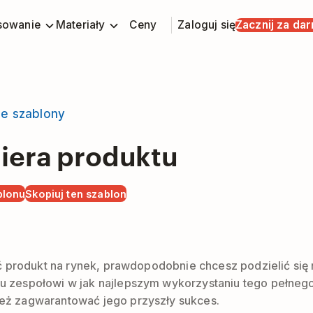
sowanie
Materiały
Ceny
Zaloguj się
Zacznij za da
ie szablony
iera produktu
blonu
Skopiuj ten szablon
ć produkt na rynek, prawdopodobnie chcesz podzielić się
zespołowi w jak najlepszym wykorzystaniu tego pełnego e
eż zagwarantować jego przyszły sukces.