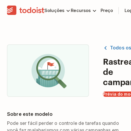
Soluções
Recursos
Preço
Lo
Todos o
Rastr
de
campa
Prévia do mo
Sobre este modelo
Pode ser fácil perder o controle de tarefas quando
você faz malabarismos com várias campanhas em